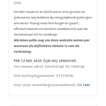
Joep.
Verder staat er in 2025 weer iets groots te
gebeuren; wij hebben de mogelijkheid gekregen
om weer “terug naar het begin te gaan”,
oftewel wonen en werken combineren aan de
Kievitstraat 59 te Geldrop.
Wij laten jullie nog via deze website weten per
wanneer de definitieve datum is van de
verhuizing.
PER 12 MEI 2025 ZIJN WIJ VERHUISD.
Ons nieuwe adres: Kievitstraat 59, Geldrop.
KVK inschrijvingsnummer: 87555646
Voor onze verwerkingsovereenkomst, klik
Hier